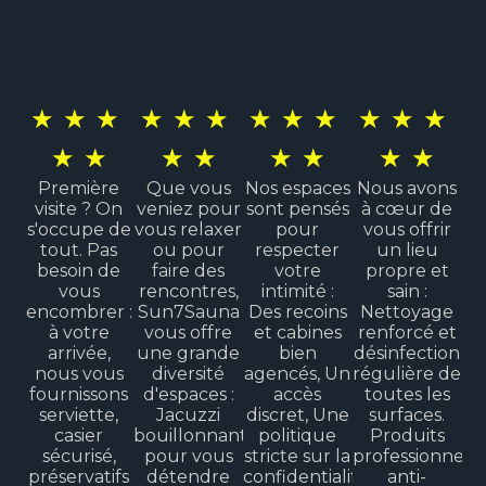
★
★
★
★
★
★
★
★
★
★
★
★
★
★
★
★
★
★
★
★
Première
Que vous
Nos espaces
Nous avons
visite ? On
veniez pour
sont pensés
à cœur de
s'occupe de
vous relaxer
pour
vous offrir
tout. Pas
ou pour
respecter
un lieu
besoin de
faire des
votre
propre et
vous
rencontres,
intimité :
sain :
encombrer :
Sun7Sauna
Des recoins
Nettoyage
à votre
vous offre
et cabines
renforcé et
arrivée,
une grande
bien
désinfection
nous vous
diversité
agencés, Un
régulière de
fournissons
d'espaces :
accès
toutes les
serviette,
Jacuzzi
discret, Une
surfaces.
casier
bouillonnant
politique
Produits
sécurisé,
pour vous
stricte sur la
professionnels
préservatifs
détendre
confidentialité
anti-