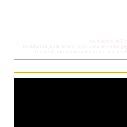
vous accueille
7 j
Du
lundi au jeudi
, le sauna propose un cadre
gay
Du
vendredi au dimanche
, l’établissemen