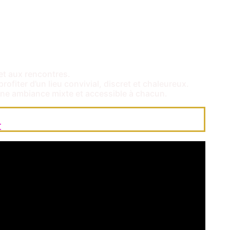
et aux rencontres.
rofiter d’un lieu convivial, discret et chaleureux.
 une ambiance mixte et accessible à chacun.
t