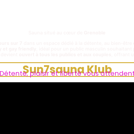
Sauna situé au cœur de
Grenoble
ours sur 7
dans un espace dédié à la détente, au bien-être 
 et gay friendly
, idéal pour un public masculin souhaitant p
t devient
ouvert à tous les publics et aux couples
, offrant
Sun7sauna Klub
Détente, plaisir et liberté vous attenden